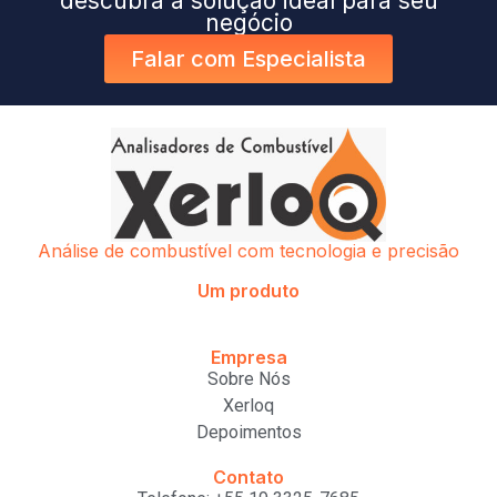
descubra a solução ideal para seu
negócio
Falar com Especialista
Análise de combustível com tecnologia e precisão
Um produto
Empresa
Sobre Nós
Xerloq
Depoimentos
Contato