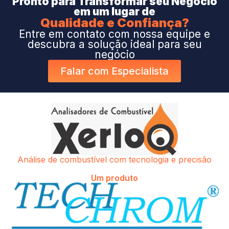
Pronto para Transformar seu Negocio
peso da gasolina na inflação e o eventual efeito na camp
em um lugar de
Dilma Roussef.
Qualidade e Confiança?
Entre em contato com nossa equipe e
Fonte: Revista Posto de Observação – Edição 358.
descubra a solução ideal para seu
negócio
Falar com Especialista
Análise de combustível com tecnologia e precisão
Um produto