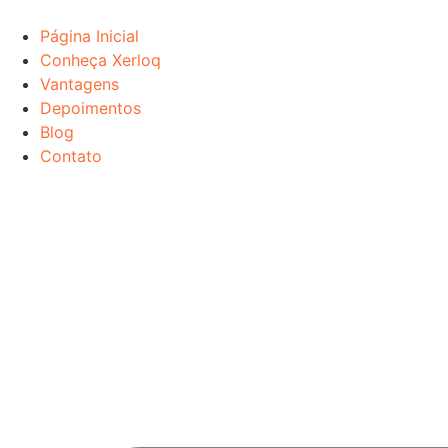
Ir
para
Página Inicial
o
Conheça Xerloq
conteúdo
Vantagens
Depoimentos
Blog
Contato