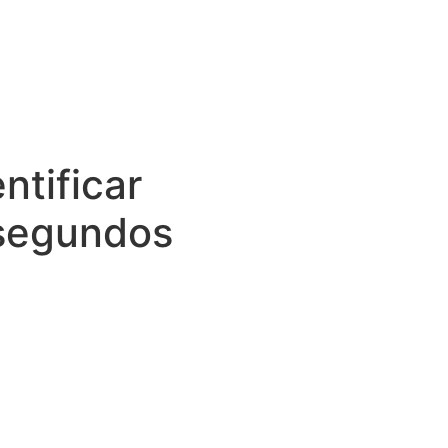
tificar
 segundos