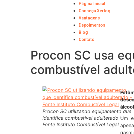
Página Inicial
Conheça Xerloq
Vantagens
Depoimentos
Blog
Contato
Procon SC usa equ
combustível adul
Fotôm
desc
álcool
Procon SC utilizando equipamento que
identifica combustível adulterado –
Um eq
Fonte Instituto Combustível Legal
apena
gaso