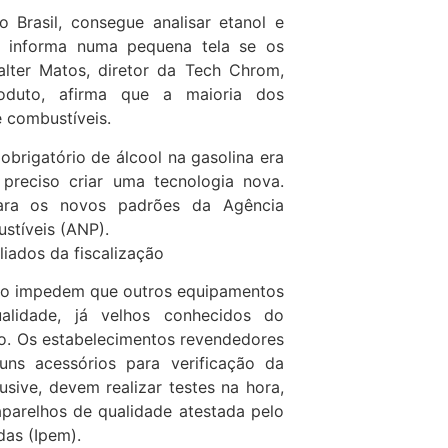
o Brasil, consegue analisar etanol e
 informa numa pequena tela se os
alter Matos, diretor da Tech Chrom,
roduto, afirma que a maioria dos
 combustíveis.
brigatório de álcool na gasolina era
reciso criar uma tecnologia nova.
ara os novos padrões da Agência
stíveis (ANP).
ados da fiscalização
ão impedem que outros equipamentos
alidade, já velhos conhecidos do
io. Os estabelecimentos revendedores
guns acessórios para verificação da
usive, devem realizar testes na hora,
parelhos de qualidade atestada pelo
das (Ipem).