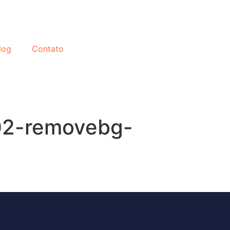
log
Contato
02-removebg-