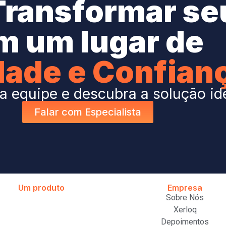
Transformar se
m um lugar de
dade e Confian
 equipe e descubra a solução id
Falar com Especialista
Um produto
Empresa
Sobre Nós
Xerloq
Depoimentos