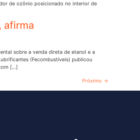
dor de ozônio posicionado no interior de
 afirma
ntal sobre a venda direta de etanol e a
brificantes (Fecombustíveis) publicou
com […]
Próximo
→