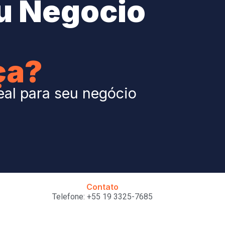
u Negocio
ça?
eal para seu negócio
Contato
Telefone: +55 19 3325-7685