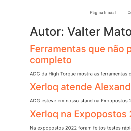
Página Inicial
C
Autor:
Valter Mat
Ferramentas que não p
completo
ADG da High Torque mostra as ferramentas qu
Xerloq atende Alexand
ADG esteve em nosso stand na Expopostos 20
Xerloq na Expopostos
Na expopostos 2022 foram feitos testes rápid