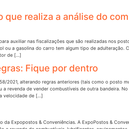
 que realiza a análise do com
ara auxiliar nas fiscalizações que são realizadas nos pos
ool ou a gasolina do carro tem algum tipo de adulteração.
tor de […]
ras: Fique por dentro
/2021, alterando regras anteriores (tais como o posto mu
a revenda de vender combustíveis de outra bandeira. No e
 a velocidade de […]
ção da Expopostos & Conveniências. A ExpoPostos & Conven
ão e revenda de combustíveis, lubrificantes, equipamentos,